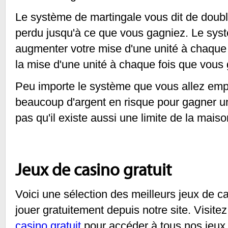
Le système de martingale vous dit de doubl
perdu jusqu'à ce que vous gagniez. Le sys
augmenter votre mise d'une unité à chaque 
la mise d'une unité à chaque fois que vous
Peu importe le système que vous allez empl
beaucoup d'argent en risque pour gagner une
pas qu'il existe aussi une limite de la maiso
Jeux de casino gratuit
Voici une sélection des meilleurs jeux de
jouer gratuitement depuis notre site. Visit
casino gratuit
pour accéder à tous nos jeux 