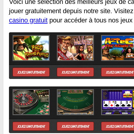
Voici une sélection des meilleurs jeux de
jouer gratuitement depuis notre site. Visit
casino gratuit
pour accéder à tous nos jeux 
JOUEZ GRATUITEMENT
JOUEZ GRATUITEMENT
JOUEZ GRATUITEMENT
JOUEZ GRATUITEMENT
JOUEZ GRATUITEMENT
JOUEZ GRATUITEMENT