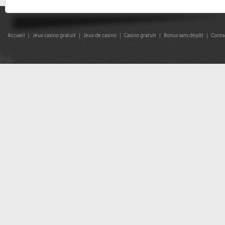
Accueil
|
Jeux casino gratuit
|
Jeux de casino
|
Casino gratuit
|
Bonus sans dépôt
|
Conta